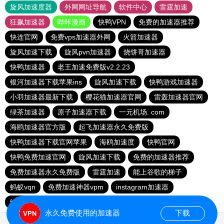
旋风加速度器
外网网址导航
软件中心
雷霆加速
狂飙加速器
哔咔漫画
快鸭VPN
免费的加速器推荐
快连官网
免费vps加速器外网
火箭加速器
旋风加速下载
旋风pvn加速器
烧饼哥加速器
快鸭加速器
老王加速免费版v2.2.23
银河加速器下载苹果ins
旋风加速下载
快鸭游戏加速器
小羽加速器最新下载
樱花猫加速器官网
雷轰加速器官网
绿茶加速器
原子加速器下载
一元机场. com
海鸥加速器官方版
起飞加速器永久免费版
快鸭加速器下载官网苹果
海鸥加速度
快鸭官网
快鸭免费加速官网
旋风加速下载
免费的加速器推荐
免费加速器永久免费版
雷霆加速
能上谷歌的梯子
蚂蚁vqn
免费加速神器vpm
instagram加速器
fy66加速器
免费跨墙软件
毒舌加速器
永久免费使用的加速器
下载