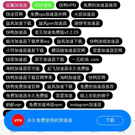
狂飙加速器
哔咔漫画
快鸭VPN
免费的加速器推荐
快连官网
免费vps加速器外网
火箭加速器
旋风加速下载
旋风pvn加速器
烧饼哥加速器
快鸭加速器
老王加速免费版v2.2.23
银河加速器下载苹果ins
旋风加速下载
快鸭游戏加速器
小羽加速器最新下载
樱花猫加速器官网
雷轰加速器官网
绿茶加速器
原子加速器下载
一元机场. com
海鸥加速器官方版
起飞加速器永久免费版
快鸭加速器下载官网苹果
海鸥加速度
快鸭官网
快鸭免费加速官网
旋风加速下载
免费的加速器推荐
免费加速器永久免费版
雷霆加速
能上谷歌的梯子
蚂蚁vqn
免费加速神器vpm
instagram加速器
fy66加速器
免费跨墙软件
毒舌加速器
永久免费使用的加速器
下载
0.017417s
首页
安卓
苹果
排行
推荐