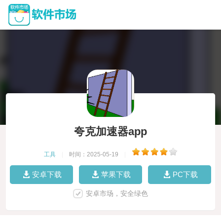
夸克加速器app
工具
|
时间：2025-05-19
|
安卓下载
苹果下载
PC下载
安卓市场，安全绿色