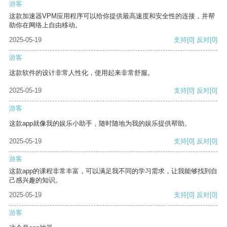
游客
这款加速器VPM应用程序可以给你提供最高速度和安全性的连接，并帮
助你在网络上自由移动。
2025-05-19
支持
[0]
反对
[0]
游客
这款软件的设计非常人性化，使用起来非常舒服。
2025-05-19
支持
[0]
反对
[0]
游客
这款app就像我的娱乐小助手，随时随地为我的娱乐提供帮助。
2025-05-19
支持
[0]
反对
[0]
游客
这款app的课程非常丰富，可以满足我不同的学习需求，让我能够找到自
己感兴趣的知识。
2025-05-19
支持
[0]
反对
[0]
游客