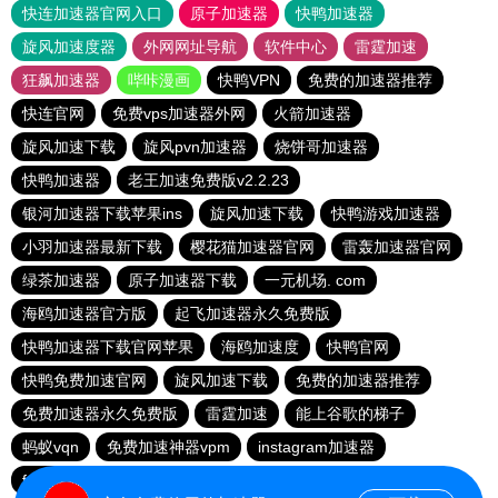
快连加速器官网入口
原子加速器
快鸭加速器
旋风加速度器
外网网址导航
软件中心
雷霆加速
狂飙加速器
哔咔漫画
快鸭VPN
免费的加速器推荐
快连官网
免费vps加速器外网
火箭加速器
旋风加速下载
旋风pvn加速器
烧饼哥加速器
快鸭加速器
老王加速免费版v2.2.23
银河加速器下载苹果ins
旋风加速下载
快鸭游戏加速器
小羽加速器最新下载
樱花猫加速器官网
雷轰加速器官网
绿茶加速器
原子加速器下载
一元机场. com
海鸥加速器官方版
起飞加速器永久免费版
快鸭加速器下载官网苹果
海鸥加速度
快鸭官网
快鸭免费加速官网
旋风加速下载
免费的加速器推荐
免费加速器永久免费版
雷霆加速
能上谷歌的梯子
蚂蚁vqn
免费加速神器vpm
instagram加速器
fy66加速器
免费跨墙软件
毒舌加速器