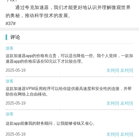
通过夸克加速器，我们才能更好地认识并理解微观世界
的奥秘，推动科学技术的发展。
#37#
评论
游客
这款加速器app的价格有点贵，可以适当降低一些。我个人觉得，一款加
速器app的价格应该在50元以下才比较合理。
2025-05-19
支持
[0]
反对
[0]
游客
这款加速器VPM应用程序可以给你提供最高速度和安全性的连接，并帮
助你在网络上自由移动。
2025-05-19
支持
[0]
反对
[0]
游客
这款app就像我的财务顾问，让我能够省钱又省心。
2025-05-19
支持
[0]
反对
[0]