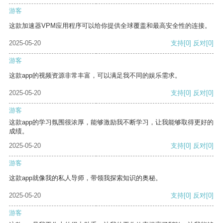
游客
这款加速器VPM应用程序可以给你提供全球覆盖和最高安全性的连接。
2025-05-20
支持
[0]
反对
[0]
游客
这款app的视频资源非常丰富，可以满足我不同的娱乐需求。
2025-05-20
支持
[0]
反对
[0]
游客
这款app的学习氛围很浓厚，能够激励我不断学习，让我能够取得更好的
成绩。
2025-05-20
支持
[0]
反对
[0]
游客
这款app就像我的私人导师，带领我探索知识的奥秘。
2025-05-20
支持
[0]
反对
[0]
游客