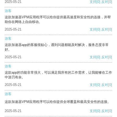
2025-05-21
支持
[0]
反对
[0]
游客
这款加速器VPM应用程序可以给你提供最高速度和安全性的连接，并帮
助你在网络上自由移动。
2025-05-21
支持
[0]
反对
[0]
游客
这款加速器app的客服很贴心，遇到问题都能及时解决，服务态度非常
好。
2025-05-21
支持
[0]
反对
[0]
游客
这款app的功能非常强大，可以满足我所有的工作需求，让我能够在工作
中游刃有余。
2025-05-21
支持
[0]
反对
[0]
游客
这款加速器VPM应用程序可以给你提供全球覆盖和最高安全性的连接。
2025-05-21
支持
[0]
反对
[0]