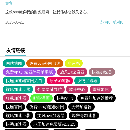
游客
这款app就像我的财务顾问，让我能够省钱又省心。
2025-05-21
支持
[0]
反对
[0]
友情链接
网站地图
免费vqn外网加速
小蓝鸟
免费vps加速器外网苹果版
旋风加速度器
快连加速器
快连加速器官网入口
原子加速器
快鸭加速器
旋风加速度器
外网网址导航
软件中心
雷霆加速
狂飙加速器
哔咔漫画
快鸭VPN
免费的加速器推荐
快连官网
免费vps加速器外网
火箭加速器
旋风加速下载
旋风pvn加速器
烧饼哥加速器
快鸭加速器
老王加速免费版v2.2.23