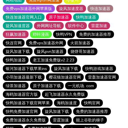
网站地图
免费vqn外网加速
小蓝鸟
免费vps加速器外网苹果版
旋风加速度器
快连加速器
快连加速器官网入口
原子加速器
快鸭加速器
旋风加速度器
外网网址导航
软件中心
雷霆加速
狂飙加速器
哔咔漫画
快鸭VPN
免费的加速器推荐
快连官网
免费vps加速器外网
火箭加速器
旋风加速下载
旋风pvn加速器
烧饼哥加速器
快鸭加速器
老王加速免费版v2.2.23
银河加速器下载苹果ins
旋风加速下载
快鸭游戏加速器
小羽加速器最新下载
樱花猫加速器官网
雷轰加速器官网
绿茶加速器
原子加速器下载
一元机场. com
海鸥加速器官方版
起飞加速器永久免费版
快鸭加速器下载官网苹果
海鸥加速度
快鸭官网
快鸭免费加速官网
旋风加速下载
免费的加速器推荐
免费加速器永久免费版
雷霆加速
能上谷歌的梯子