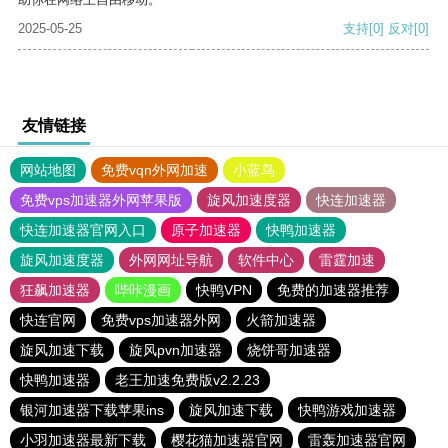
2025-05-25
支持
[0]
反对
[0]
友情链接
网站地图
免费vqn外网加速
小蓝鸟
免费vps加速器外网苹果版
旋风加速度器
快连加速器
快连加速器官网入口
原子加速器
快鸭加速器
旋风加速度器
外网网址导航
软件中心
雷霆加速
狂飙加速器
哔咔漫画
快鸭VPN
免费的加速器推荐
快连官网
免费vps加速器外网
火箭加速器
旋风加速下载
旋风pvn加速器
烧饼哥加速器
快鸭加速器
老王加速免费版v2.2.23
银河加速器下载苹果ins
旋风加速下载
快鸭游戏加速器
小羽加速器最新下载
樱花猫加速器官网
雷轰加速器官网