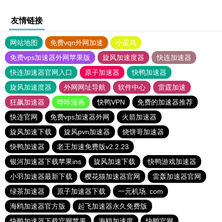
友情链接
网站地图
免费vqn外网加速
小蓝鸟
免费vps加速器外网苹果版
旋风加速度器
快连加速器
快连加速器官网入口
原子加速器
快鸭加速器
旋风加速度器
外网网址导航
软件中心
雷霆加速
狂飙加速器
哔咔漫画
快鸭VPN
免费的加速器推荐
快连官网
免费vps加速器外网
火箭加速器
旋风加速下载
旋风pvn加速器
烧饼哥加速器
快鸭加速器
老王加速免费版v2.2.23
银河加速器下载苹果ins
旋风加速下载
快鸭游戏加速器
小羽加速器最新下载
樱花猫加速器官网
雷轰加速器官网
绿茶加速器
原子加速器下载
一元机场. com
海鸥加速器官方版
起飞加速器永久免费版
快鸭加速器下载官网苹果
海鸥加速度
快鸭官网