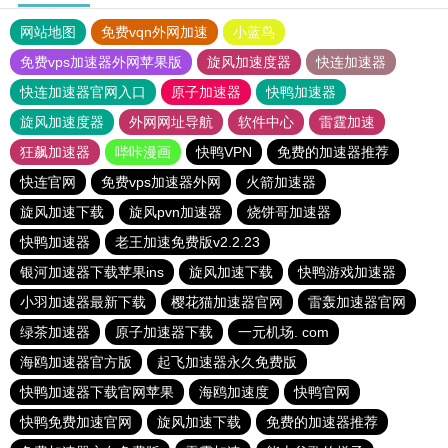
网站地图
免费vqn外网加速
小蓝鸟
免费vps加速器外网苹果版
旋风加速度器
快连加速器
快连加速器官网入口
原子加速器
快鸭加速器
旋风加速度器
外网网址导航
软件中心
雷霆加速
狂飙加速器
哔咔漫画
快鸭VPN
免费的加速器推荐
快连官网
免费vps加速器外网
火箭加速器
旋风加速下载
旋风pvn加速器
烧饼哥加速器
快鸭加速器
老王加速免费版v2.2.23
银河加速器下载苹果ins
旋风加速下载
快鸭游戏加速器
小羽加速器最新下载
樱花猫加速器官网
雷轰加速器官网
绿茶加速器
原子加速器下载
一元机场. com
海鸥加速器官方版
起飞加速器永久免费版
快鸭加速器下载官网苹果
海鸥加速度
快鸭官网
快鸭免费加速官网
旋风加速下载
免费的加速器推荐