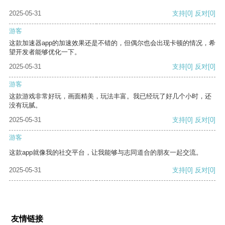
2025-05-31
支持
[0]
反对
[0]
游客
这款加速器app的加速效果还是不错的，但偶尔也会出现卡顿的情况，希
望开发者能够优化一下。
2025-05-31
支持
[0]
反对
[0]
游客
这款游戏非常好玩，画面精美，玩法丰富。我已经玩了好几个小时，还
没有玩腻。
2025-05-31
支持
[0]
反对
[0]
游客
这款app就像我的社交平台，让我能够与志同道合的朋友一起交流。
2025-05-31
支持
[0]
反对
[0]
友情链接