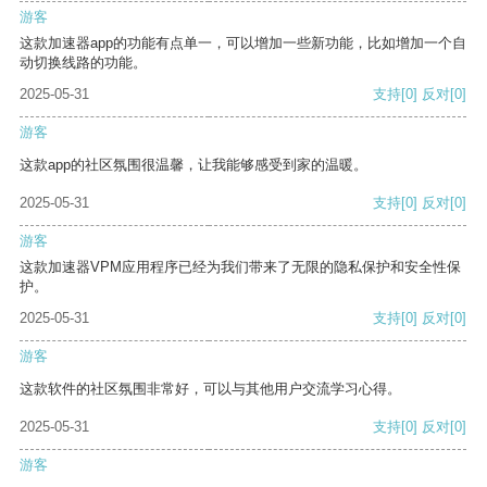
游客
这款加速器app的功能有点单一，可以增加一些新功能，比如增加一个自
动切换线路的功能。
2025-05-31
支持
[0]
反对
[0]
游客
这款app的社区氛围很温馨，让我能够感受到家的温暖。
2025-05-31
支持
[0]
反对
[0]
游客
这款加速器VPM应用程序已经为我们带来了无限的隐私保护和安全性保
护。
2025-05-31
支持
[0]
反对
[0]
游客
这款软件的社区氛围非常好，可以与其他用户交流学习心得。
2025-05-31
支持
[0]
反对
[0]
游客