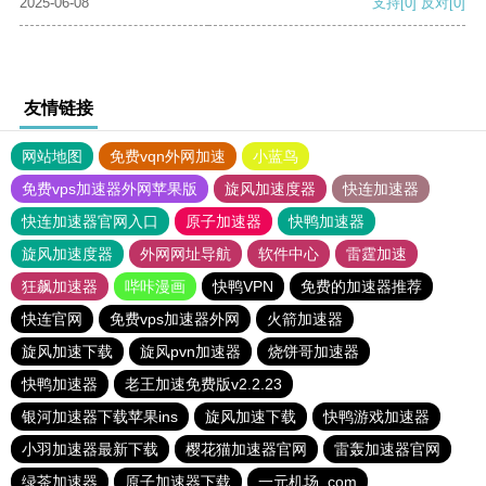
2025-06-08
支持
[0]
反对
[0]
友情链接
网站地图
免费vqn外网加速
小蓝鸟
免费vps加速器外网苹果版
旋风加速度器
快连加速器
快连加速器官网入口
原子加速器
快鸭加速器
旋风加速度器
外网网址导航
软件中心
雷霆加速
狂飙加速器
哔咔漫画
快鸭VPN
免费的加速器推荐
快连官网
免费vps加速器外网
火箭加速器
旋风加速下载
旋风pvn加速器
烧饼哥加速器
快鸭加速器
老王加速免费版v2.2.23
银河加速器下载苹果ins
旋风加速下载
快鸭游戏加速器
小羽加速器最新下载
樱花猫加速器官网
雷轰加速器官网
绿茶加速器
原子加速器下载
一元机场. com