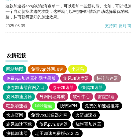
这款加速器app的功能有点单一，可以增加一些新功能。比如，可以增加
一个自动切换线路的功能，这样就可以根据网络情况自动选择最优的线
路，从而获得更好的加速效果。
2025-06-09
支持
[0]
反对
[0]
友情链接
网站地图
免费vqn外网加速
小蓝鸟
免费vps加速器外网苹果版
旋风加速度器
快连加速器
快连加速器官网入口
原子加速器
快鸭加速器
旋风加速度器
外网网址导航
软件中心
雷霆加速
狂飙加速器
哔咔漫画
快鸭VPN
免费的加速器推荐
快连官网
免费vps加速器外网
火箭加速器
旋风加速下载
旋风pvn加速器
烧饼哥加速器
快鸭加速器
老王加速免费版v2.2.23