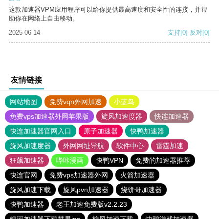
这款加速器VPM应用程序可以给你提供最高速度和安全性的连接，并帮
助你在网络上自由移动。
2025-06-14
支持
[0]
反对
[0]
友情链接
网站地图
免费vqn外网加速
小蓝鸟
免费vps加速器外网苹果版
旋风加速度器
快连加速器
快连加速器官网入口
原子加速器
快鸭加速器
旋风加速度器
外网网址导航
软件中心
雷霆加速
狂飙加速器
哔咔漫画
快鸭VPN
免费的加速器推荐
快连官网
免费vps加速器外网
火箭加速器
旋风加速下载
旋风pvn加速器
烧饼哥加速器
快鸭加速器
老王加速免费版v2.2.23