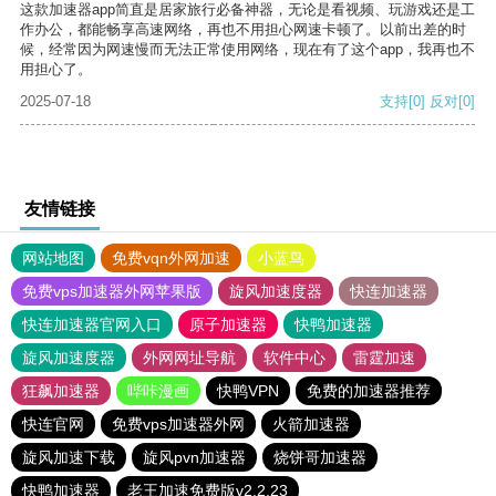
这款加速器app简直是居家旅行必备神器，无论是看视频、玩游戏还是工
作办公，都能畅享高速网络，再也不用担心网速卡顿了。以前出差的时
候，经常因为网速慢而无法正常使用网络，现在有了这个app，我再也不
用担心了。
2025-07-18
支持
[0]
反对
[0]
友情链接
网站地图
免费vqn外网加速
小蓝鸟
免费vps加速器外网苹果版
旋风加速度器
快连加速器
快连加速器官网入口
原子加速器
快鸭加速器
旋风加速度器
外网网址导航
软件中心
雷霆加速
狂飙加速器
哔咔漫画
快鸭VPN
免费的加速器推荐
快连官网
免费vps加速器外网
火箭加速器
旋风加速下载
旋风pvn加速器
烧饼哥加速器
快鸭加速器
老王加速免费版v2.2.23