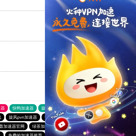
支持
[0]
反对
[0]
支持
[0]
反对
[0]
支持
[0]
反对
[0]
速器
快鸭加速器
旋风加速度器
外网网址导航
软件中心
载
旋风pvn加速器
烧饼哥加速器
快鸭加速器
轰加速器官网
绿茶加速器
原子加速器下载
一元机场. com
载
免费的加速器推荐
免费加速器永久免费版
雷霆加速