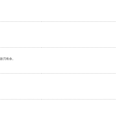
。
中游刃有余。