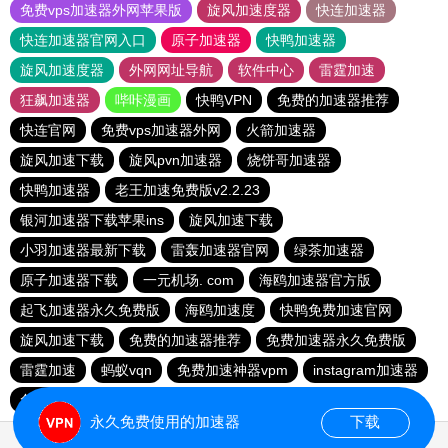
免费vps加速器外网苹果版
旋风加速度器
快连加速器
快连加速器官网入口
原子加速器
快鸭加速器
旋风加速度器
外网网址导航
软件中心
雷霆加速
狂飙加速器
哔咔漫画
快鸭VPN
免费的加速器推荐
快连官网
免费vps加速器外网
火箭加速器
旋风加速下载
旋风pvn加速器
烧饼哥加速器
快鸭加速器
老王加速免费版v2.2.23
银河加速器下载苹果ins
旋风加速下载
小羽加速器最新下载
雷轰加速器官网
绿茶加速器
原子加速器下载
一元机场. com
海鸥加速器官方版
起飞加速器永久免费版
海鸥加速度
快鸭免费加速官网
旋风加速下载
免费的加速器推荐
免费加速器永久免费版
雷霆加速
蚂蚁vqn
免费加速神器vpm
instagram加速器
免费跨墙软件
永久免费使用的加速器
下载