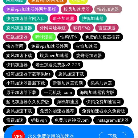
网站地图
免费vqn外网加速
小蓝鸟
免费vps加速器外网苹果版
旋风加速度器
快连加速器
快连加速器官网入口
原子加速器
快鸭加速器
旋风加速度器
外网网址导航
软件中心
雷霆加速
狂飙加速器
哔咔漫画
快鸭VPN
免费的加速器推荐
快连官网
免费vps加速器外网
火箭加速器
旋风加速下载
旋风pvn加速器
烧饼哥加速器
快鸭加速器
老王加速免费版v2.2.23
银河加速器下载苹果ins
旋风加速下载
小羽加速器最新下载
雷轰加速器官网
绿茶加速器
原子加速器下载
一元机场. com
海鸥加速器官方版
起飞加速器永久免费版
海鸥加速度
快鸭免费加速官网
旋风加速下载
免费的加速器推荐
免费加速器永久免费版
雷霆加速
蚂蚁vqn
免费加速神器vpm
instagram加速器
免费跨墙软件
永久免费使用的加速器
下载