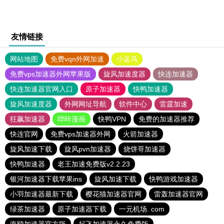
友情链接
网站地图
免费vqn外网加速
小蓝鸟
免费vps加速器外网苹果版
旋风加速度器
快连加速器
快连加速器官网入口
原子加速器
快鸭加速器
旋风加速度器
外网网址导航
软件中心
雷霆加速
狂飙加速器
哔咔漫画
快鸭VPN
免费的加速器推荐
快连官网
免费vps加速器外网
火箭加速器
旋风加速下载
旋风pvn加速器
烧饼哥加速器
快鸭加速器
老王加速免费版v2.2.23
银河加速器下载苹果ins
旋风加速下载
快鸭游戏加速器
小羽加速器最新下载
樱花猫加速器官网
雷轰加速器官网
绿茶加速器
原子加速器下载
一元机场. com