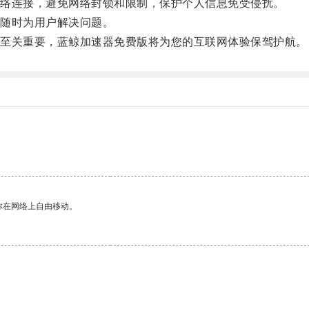
络连接，避免网络封锁和限制，保护个人信息免受侵扰。
随时为用户解决问题。
至关重要，蓝鲸加速器免费版将为您的互联网体验保驾护航。
你在网络上自由移动。
。