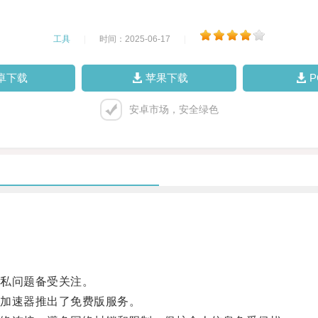
工具
|
时间：2025-06-17
|
卓下载
苹果下载
安卓市场，安全绿色
私问题备受关注。
加速器推出了免费版服务。