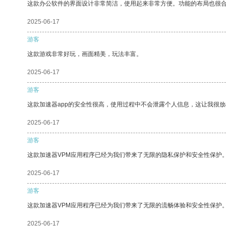
这款办公软件的界面设计非常简洁，使用起来非常方便。功能的布局也很
2025-06-17
游客
这款游戏非常好玩，画面精美，玩法丰富。
2025-06-17
游客
这款加速器app的安全性很高，使用过程中不会泄露个人信息，这让我很
2025-06-17
游客
这款加速器VPM应用程序已经为我们带来了无限的隐私保护和安全性保护
2025-06-17
游客
这款加速器VPM应用程序已经为我们带来了无限的流畅体验和安全性保护
2025-06-17