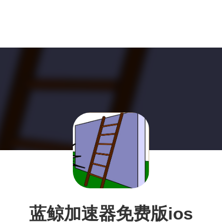
蓝鲸加速器免费版ios