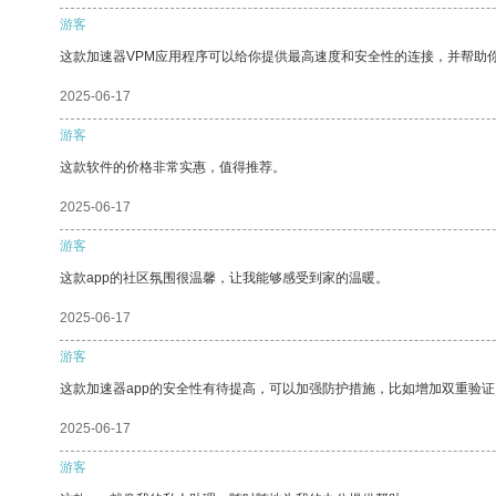
游客
这款加速器VPM应用程序可以给你提供最高速度和安全性的连接，并帮助
2025-06-17
游客
这款软件的价格非常实惠，值得推荐。
2025-06-17
游客
这款app的社区氛围很温馨，让我能够感受到家的温暖。
2025-06-17
游客
这款加速器app的安全性有待提高，可以加强防护措施，比如增加双重验证
2025-06-17
游客