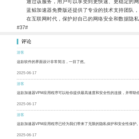
通过该服务，用户可以享受到更快速、更稳定的网
蓝鲸加速器免费版还提供了专业的技术支持团队，
在互联网时代，保护好自己的网络安全和数据隐私
#37#
评论
游客
这款软件的界面设计非常简洁，一目了然。
2025-06-17
游客
这款加速器VPM应用程序可以给你提供最高速度和安全性的连接，并帮助
2025-06-17
游客
这款加速器VPM应用程序已经为我们带来了无限的隐私保护和安全性保护
2025-06-17